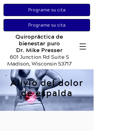
Programe su cita
Programe su cita
Quiropráctica de
bienestar puro
Dr. Mike Presser
601 Junction Rd Suite 5
Madison, Wisconsin 53717
Alivio del dolor
de espalda